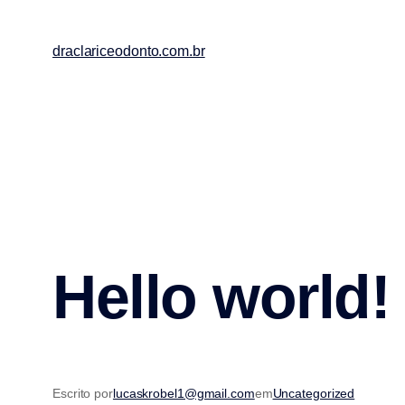
draclariceodonto.com.br
Hello world!
Escrito por
lucaskrobel1@gmail.com
em
Uncategorized